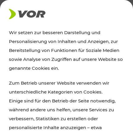
AKTUELLES
Wir setzen zur besseren Darstellung und
Personalisierung von Inhalten und Anzeigen, zur
News
Bereitstellung von Funktionen für Soziale Medien
sowie Analyse von Zugriffen auf unsere Website so
Alle wichtigen Meldungen zu Fahrplanänderungen,
genannte Cookies ein.
Verkehrsmeldungen oder aktuellen Projekten
Zum Betrieb unserer Website verwenden wir
finden Sie hier im Überblick.
unterschiedliche Kategorien von Cookies.
Einige sind für den Betrieb der Seite notwendig,
während andere uns helfen, unsere Services zu
verbessern, Statistiken zu erstellen oder
personalisierte Inhalte anzuzeigen – etwa