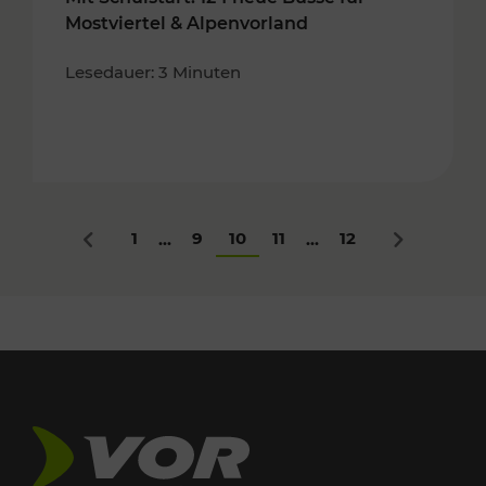
Mostviertel & Alpenvorland
Lesedauer: 3 Minuten
1
9
10
11
12
...
...
Zurück
Nächstes