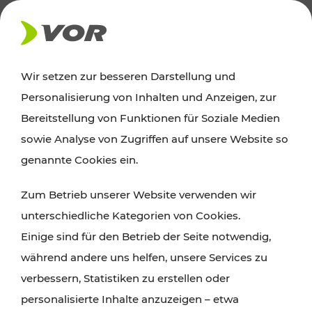
AKTUELLES
Wir setzen zur besseren Darstellung und
Personalisierung von Inhalten und Anzeigen, zur
News
Bereitstellung von Funktionen für Soziale Medien
sowie Analyse von Zugriffen auf unsere Website so
Alle wichtigen Meldungen zu Fahrplanänderungen,
genannte Cookies ein.
Verkehrsmeldungen oder aktuellen Projekten
Zum Betrieb unserer Website verwenden wir
finden Sie hier im Überblick.
unterschiedliche Kategorien von Cookies.
Einige sind für den Betrieb der Seite notwendig,
während andere uns helfen, unsere Services zu
verbessern, Statistiken zu erstellen oder
personalisierte Inhalte anzuzeigen – etwa