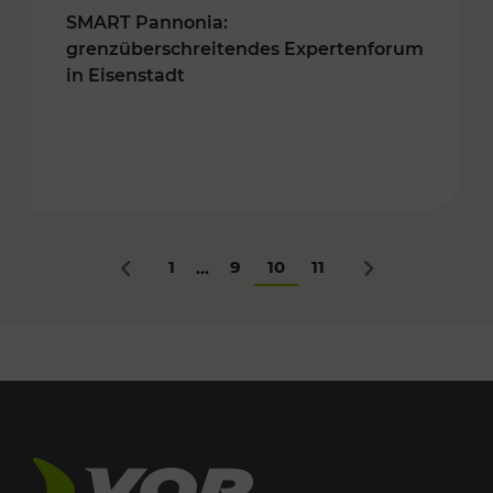
SMART Pannonia:
grenzüberschreitendes Expertenforum
in Eisenstadt
1
9
10
11
...
Zurück
Nächstes