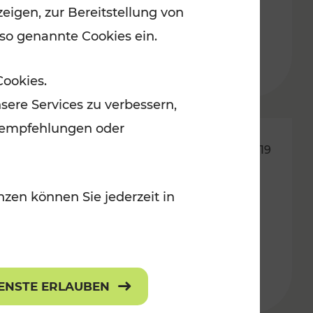
eigen, zur Bereitstellung von
 so genannte Cookies ein.
Lesedauer: 3 Minuten
Cookies.
sere Services zu verbessern,
lanempfehlungen oder
28.02.2019
Infoveranstaltung der WKO
zen können Sie jederzeit in
mit dem VOR zum Thema
alternative Antriebe
IENSTE ERLAUBEN