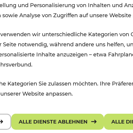
ellung und Personalisierung von Inhalten und Anz
n sowie Analyse von Zugriffen auf unsere Website
Lesedauer: 3 Minuten
 verwenden wir unterschiedliche Kategorien von 
er Seite notwendig, während andere uns helfen, un
 personalisierte Inhalte anzuzeigen – etwa Fahrp
29.04.2019
ehrsverbund.
345.000 Kilometer mehr
e Kategorien Sie zulassen möchten. Ihre Präferen
Bahnangebot in NÖ ab 6. Mai
 unserer Website anpassen.
ALLE DIENSTE ABLEHNEN
ALLE D