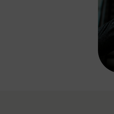
Rad AnachB App
transformatorin
ike+Ride
eBusse in der Region
e
ENE STELLEN
Smart Pannonia
Low-Carb-Mobility
Clean Mobility
ELDUNGEN
CHNEN
DOMINO
MUST
auto.Ready
BEFAHRBAR