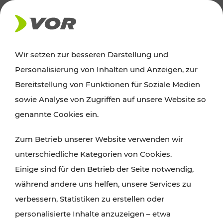
AKTUELLES
Wir setzen zur besseren Darstellung und
Personalisierung von Inhalten und Anzeigen, zur
News
Bereitstellung von Funktionen für Soziale Medien
sowie Analyse von Zugriffen auf unsere Website so
Alle wichtigen Meldungen zu Fahrplanänderungen,
genannte Cookies ein.
Verkehrsmeldungen oder aktuellen Projekten
Zum Betrieb unserer Website verwenden wir
finden Sie hier im Überblick.
unterschiedliche Kategorien von Cookies.
Einige sind für den Betrieb der Seite notwendig,
während andere uns helfen, unsere Services zu
verbessern, Statistiken zu erstellen oder
personalisierte Inhalte anzuzeigen – etwa