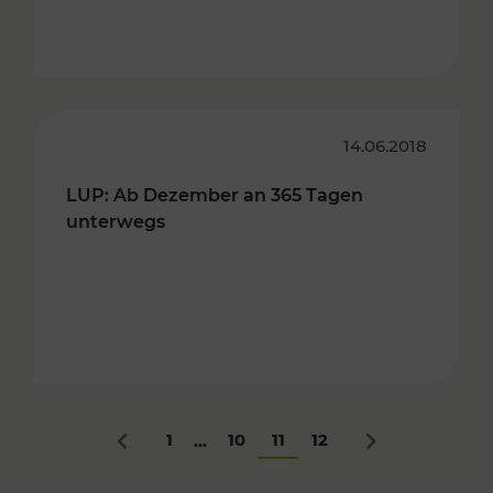
14.06.2018
LUP: Ab Dezember an 365 Tagen
unterwegs
1
10
11
12
...
Zurück
Nächstes