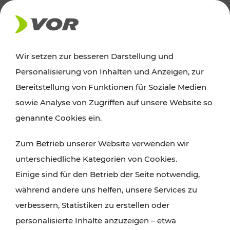
AKTUELLES
Wir setzen zur besseren Darstellung und
Personalisierung von Inhalten und Anzeigen, zur
News
Bereitstellung von Funktionen für Soziale Medien
sowie Analyse von Zugriffen auf unsere Website so
Alle wichtigen Meldungen zu Fahrplanänderungen,
genannte Cookies ein.
Verkehrsmeldungen oder aktuellen Projekten
Zum Betrieb unserer Website verwenden wir
finden Sie hier im Überblick.
unterschiedliche Kategorien von Cookies.
Einige sind für den Betrieb der Seite notwendig,
während andere uns helfen, unsere Services zu
verbessern, Statistiken zu erstellen oder
personalisierte Inhalte anzuzeigen – etwa