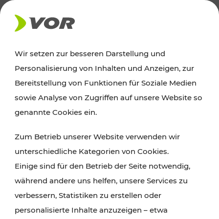
AKTUELLES
Wir setzen zur besseren Darstellung und
Personalisierung von Inhalten und Anzeigen, zur
News
Bereitstellung von Funktionen für Soziale Medien
sowie Analyse von Zugriffen auf unsere Website so
Alle wichtigen Meldungen zu Fahrplanänderungen,
genannte Cookies ein.
Verkehrsmeldungen oder aktuellen Projekten
Zum Betrieb unserer Website verwenden wir
finden Sie hier im Überblick.
unterschiedliche Kategorien von Cookies.
Einige sind für den Betrieb der Seite notwendig,
während andere uns helfen, unsere Services zu
verbessern, Statistiken zu erstellen oder
personalisierte Inhalte anzuzeigen – etwa