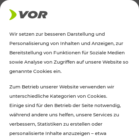
AKTUELLES
Wir setzen zur besseren Darstellung und
Personalisierung von Inhalten und Anzeigen, zur
News
Bereitstellung von Funktionen für Soziale Medien
sowie Analyse von Zugriffen auf unsere Website so
Alle wichtigen Meldungen zu Fahrplanänderungen,
genannte Cookies ein.
Verkehrsmeldungen oder aktuellen Projekten
Zum Betrieb unserer Website verwenden wir
finden Sie hier im Überblick.
unterschiedliche Kategorien von Cookies.
Einige sind für den Betrieb der Seite notwendig,
während andere uns helfen, unsere Services zu
verbessern, Statistiken zu erstellen oder
personalisierte Inhalte anzuzeigen – etwa