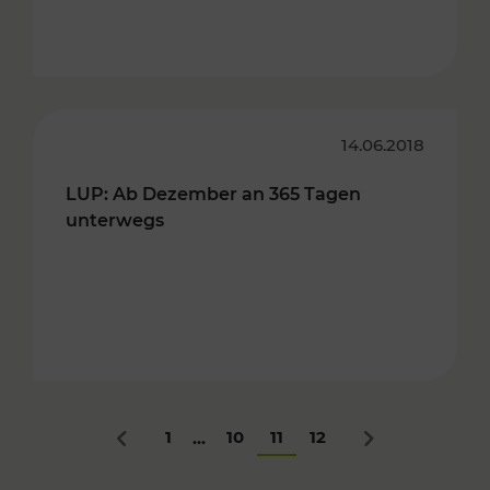
14.06.2018
LUP: Ab Dezember an 365 Tagen
unterwegs
1
10
11
12
...
Zurück
Nächstes