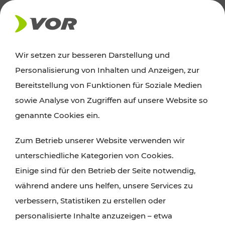
AKTUELLES
Wir setzen zur besseren Darstellung und
Personalisierung von Inhalten und Anzeigen, zur
News
Bereitstellung von Funktionen für Soziale Medien
sowie Analyse von Zugriffen auf unsere Website so
Alle wichtigen Meldungen zu Fahrplanänderungen,
genannte Cookies ein.
Verkehrsmeldungen oder aktuellen Projekten
Zum Betrieb unserer Website verwenden wir
finden Sie hier im Überblick.
unterschiedliche Kategorien von Cookies.
Einige sind für den Betrieb der Seite notwendig,
während andere uns helfen, unsere Services zu
verbessern, Statistiken zu erstellen oder
personalisierte Inhalte anzuzeigen – etwa