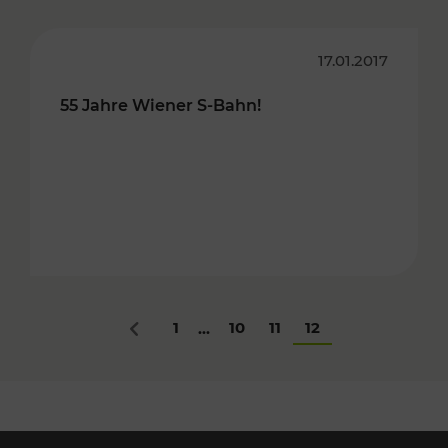
17.01.2017
55 Jahre Wiener S-Bahn!
1
10
11
12
...
Zurück