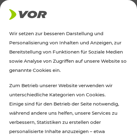
AKTUELLES
Wir setzen zur besseren Darstellung und
Personalisierung von Inhalten und Anzeigen, zur
News
Bereitstellung von Funktionen für Soziale Medien
sowie Analyse von Zugriffen auf unsere Website so
Alle wichtigen Meldungen zu Fahrplanänderungen,
genannte Cookies ein.
Verkehrsmeldungen oder aktuellen Projekten
Zum Betrieb unserer Website verwenden wir
finden Sie hier im Überblick.
unterschiedliche Kategorien von Cookies.
Einige sind für den Betrieb der Seite notwendig,
während andere uns helfen, unsere Services zu
verbessern, Statistiken zu erstellen oder
personalisierte Inhalte anzuzeigen – etwa