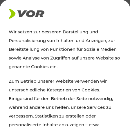
AKTUELLES
Wir setzen zur besseren Darstellung und
Personalisierung von Inhalten und Anzeigen, zur
News
Bereitstellung von Funktionen für Soziale Medien
sowie Analyse von Zugriffen auf unsere Website so
Alle wichtigen Meldungen zu Fahrplanänderungen,
genannte Cookies ein.
Verkehrsmeldungen oder aktuellen Projekten
Zum Betrieb unserer Website verwenden wir
finden Sie hier im Überblick.
unterschiedliche Kategorien von Cookies.
Einige sind für den Betrieb der Seite notwendig,
während andere uns helfen, unsere Services zu
verbessern, Statistiken zu erstellen oder
personalisierte Inhalte anzuzeigen – etwa