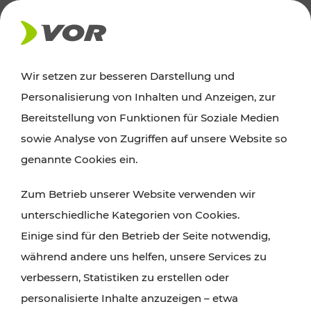
AKTUELLES
Wir setzen zur besseren Darstellung und
Personalisierung von Inhalten und Anzeigen, zur
News
Bereitstellung von Funktionen für Soziale Medien
sowie Analyse von Zugriffen auf unsere Website so
Alle wichtigen Meldungen zu Fahrplanänderungen,
genannte Cookies ein.
Verkehrsmeldungen oder aktuellen Projekten
Zum Betrieb unserer Website verwenden wir
finden Sie hier im Überblick.
unterschiedliche Kategorien von Cookies.
Einige sind für den Betrieb der Seite notwendig,
während andere uns helfen, unsere Services zu
verbessern, Statistiken zu erstellen oder
personalisierte Inhalte anzuzeigen – etwa