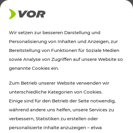
AKTUELLES
Wir setzen zur besseren Darstellung und
Personalisierung von Inhalten und Anzeigen, zur
News
Bereitstellung von Funktionen für Soziale Medien
sowie Analyse von Zugriffen auf unsere Website so
Alle wichtigen Meldungen zu Fahrplanänderungen,
genannte Cookies ein.
Verkehrsmeldungen oder aktuellen Projekten
Zum Betrieb unserer Website verwenden wir
finden Sie hier im Überblick.
unterschiedliche Kategorien von Cookies.
Einige sind für den Betrieb der Seite notwendig,
während andere uns helfen, unsere Services zu
verbessern, Statistiken zu erstellen oder
personalisierte Inhalte anzuzeigen – etwa