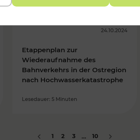
24.10.2024
Etappenplan zur
Wiederaufnahme des
Bahnverkehrs in der Ostregion
nach Hochwasserkatastrophe
Lesedauer: 5 Minuten
1
2
3
10
...
Zurück
Nächstes