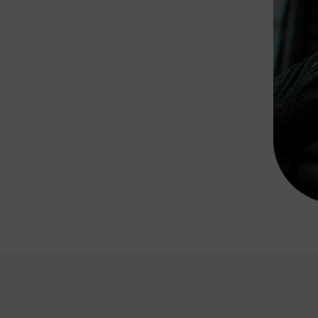
Rad AnachB App
transformatorin
ike+Ride
eBusse in der Region
e
ENE STELLEN
Smart Pannonia
Low-Carb-Mobility
Clean Mobility
ELDUNGEN
CHNEN
DOMINO
MUST
auto.Ready
BEFAHRBAR