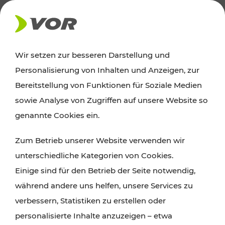
AKTUELLES
Wir setzen zur besseren Darstellung und
Personalisierung von Inhalten und Anzeigen, zur
News
Bereitstellung von Funktionen für Soziale Medien
sowie Analyse von Zugriffen auf unsere Website so
Alle wichtigen Meldungen zu Fahrplanänderungen,
genannte Cookies ein.
Verkehrsmeldungen oder aktuellen Projekten
Zum Betrieb unserer Website verwenden wir
finden Sie hier im Überblick.
unterschiedliche Kategorien von Cookies.
Einige sind für den Betrieb der Seite notwendig,
während andere uns helfen, unsere Services zu
verbessern, Statistiken zu erstellen oder
personalisierte Inhalte anzuzeigen – etwa