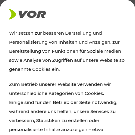
AKTUELLES
Wir setzen zur besseren Darstellung und
Personalisierung von Inhalten und Anzeigen, zur
News
Bereitstellung von Funktionen für Soziale Medien
sowie Analyse von Zugriffen auf unsere Website so
Alle wichtigen Meldungen zu Fahrplanänderungen,
genannte Cookies ein.
Verkehrsmeldungen oder aktuellen Projekten
Zum Betrieb unserer Website verwenden wir
finden Sie hier im Überblick.
unterschiedliche Kategorien von Cookies.
Einige sind für den Betrieb der Seite notwendig,
während andere uns helfen, unsere Services zu
verbessern, Statistiken zu erstellen oder
personalisierte Inhalte anzuzeigen – etwa