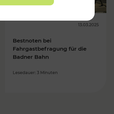
13.03.2025
Bestnoten bei
Fahrgastbefragung für die
Badner Bahn
Lesedauer: 3 Minuten