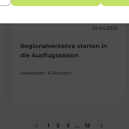
24.04.2025
Regionalverkehre starten in
die Ausflugssaison
Lesedauer: 4 Minuten
1
2
3
12
...
Zurück
Nächstes