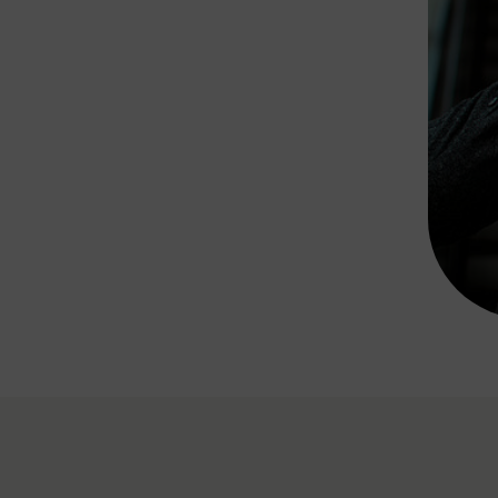
Rad AnachB App
transformatorin
ike+Ride
eBusse in der Region
e
ENE STELLEN
Smart Pannonia
Low-Carb-Mobility
Clean Mobility
ELDUNGEN
CHNEN
DOMINO
MUST
auto.Ready
BEFAHRBAR