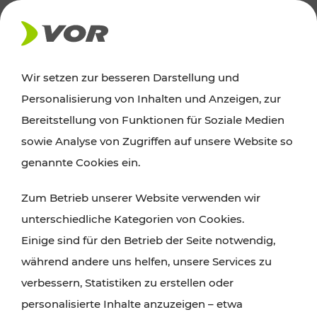
AKTUELLES
Wir setzen zur besseren Darstellung und
Personalisierung von Inhalten und Anzeigen, zur
News
Bereitstellung von Funktionen für Soziale Medien
sowie Analyse von Zugriffen auf unsere Website so
Alle wichtigen Meldungen zu Fahrplanänderungen,
genannte Cookies ein.
Verkehrsmeldungen oder aktuellen Projekten
Zum Betrieb unserer Website verwenden wir
finden Sie hier im Überblick.
unterschiedliche Kategorien von Cookies.
Einige sind für den Betrieb der Seite notwendig,
während andere uns helfen, unsere Services zu
verbessern, Statistiken zu erstellen oder
personalisierte Inhalte anzuzeigen – etwa