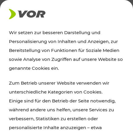
AKTUELLES
Wir setzen zur besseren Darstellung und
Personalisierung von Inhalten und Anzeigen, zur
News
Bereitstellung von Funktionen für Soziale Medien
sowie Analyse von Zugriffen auf unsere Website so
Alle wichtigen Meldungen zu Fahrplanänderungen,
genannte Cookies ein.
Verkehrsmeldungen oder aktuellen Projekten
Zum Betrieb unserer Website verwenden wir
finden Sie hier im Überblick.
unterschiedliche Kategorien von Cookies.
Einige sind für den Betrieb der Seite notwendig,
während andere uns helfen, unsere Services zu
verbessern, Statistiken zu erstellen oder
personalisierte Inhalte anzuzeigen – etwa