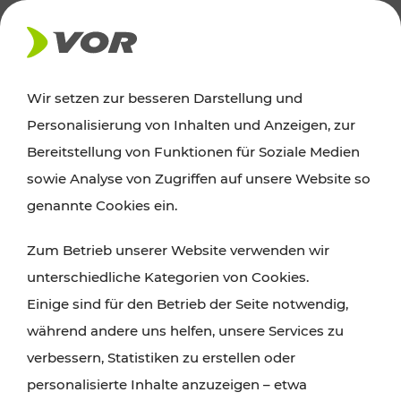
AKTUELLES
Wir setzen zur besseren Darstellung und
Personalisierung von Inhalten und Anzeigen, zur
News
Bereitstellung von Funktionen für Soziale Medien
sowie Analyse von Zugriffen auf unsere Website so
Alle wichtigen Meldungen zu Fahrplanänderungen,
genannte Cookies ein.
Verkehrsmeldungen oder aktuellen Projekten
Zum Betrieb unserer Website verwenden wir
finden Sie hier im Überblick.
unterschiedliche Kategorien von Cookies.
Einige sind für den Betrieb der Seite notwendig,
während andere uns helfen, unsere Services zu
verbessern, Statistiken zu erstellen oder
personalisierte Inhalte anzuzeigen – etwa