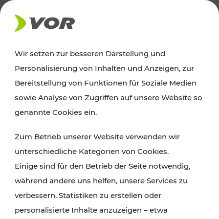
AKTUELLES
Wir setzen zur besseren Darstellung und
Personalisierung von Inhalten und Anzeigen, zur
News
Bereitstellung von Funktionen für Soziale Medien
sowie Analyse von Zugriffen auf unsere Website so
Alle wichtigen Meldungen zu Fahrplanänderungen,
genannte Cookies ein.
Verkehrsmeldungen oder aktuellen Projekten
Zum Betrieb unserer Website verwenden wir
finden Sie hier im Überblick.
unterschiedliche Kategorien von Cookies.
Einige sind für den Betrieb der Seite notwendig,
während andere uns helfen, unsere Services zu
verbessern, Statistiken zu erstellen oder
personalisierte Inhalte anzuzeigen – etwa