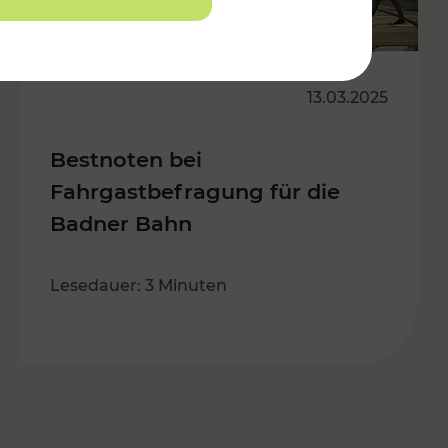
13.03.2025
Bestnoten bei
Fahrgastbefragung für die
Badner Bahn
Lesedauer: 3 Minuten