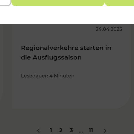
24.04.2025
Regionalverkehre starten in
die Ausflugssaison
Lesedauer: 4 Minuten
1
2
3
11
...
Zurück
Nächstes