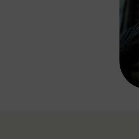
Rad AnachB App
transformatorin
ike+Ride
eBusse in der Region
e
ENE STELLEN
Smart Pannonia
Low-Carb-Mobility
Clean Mobility
ELDUNGEN
CHNEN
DOMINO
MUST
auto.Ready
BEFAHRBAR