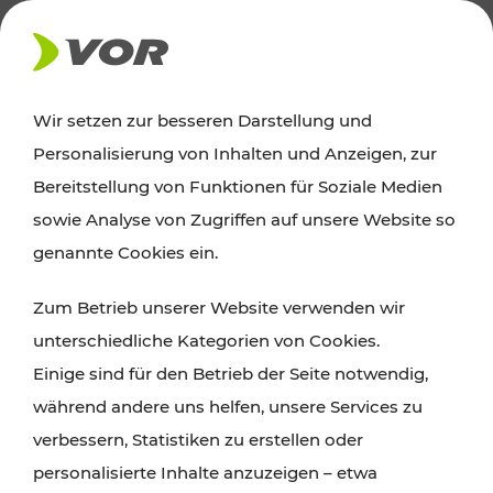
AKTUELLES
Wir setzen zur besseren Darstellung und
Personalisierung von Inhalten und Anzeigen, zur
News
Bereitstellung von Funktionen für Soziale Medien
sowie Analyse von Zugriffen auf unsere Website so
Alle wichtigen Meldungen zu Fahrplanänderungen,
genannte Cookies ein.
Verkehrsmeldungen oder aktuellen Projekten
Zum Betrieb unserer Website verwenden wir
finden Sie hier im Überblick.
unterschiedliche Kategorien von Cookies.
Einige sind für den Betrieb der Seite notwendig,
während andere uns helfen, unsere Services zu
verbessern, Statistiken zu erstellen oder
personalisierte Inhalte anzuzeigen – etwa