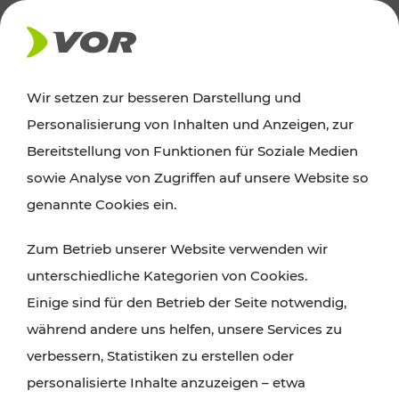
AKTUELLES
Wir setzen zur besseren Darstellung und
Personalisierung von Inhalten und Anzeigen, zur
News
Bereitstellung von Funktionen für Soziale Medien
sowie Analyse von Zugriffen auf unsere Website so
Alle wichtigen Meldungen zu Fahrplanänderungen,
genannte Cookies ein.
Verkehrsmeldungen oder aktuellen Projekten
Zum Betrieb unserer Website verwenden wir
finden Sie hier im Überblick.
unterschiedliche Kategorien von Cookies.
Einige sind für den Betrieb der Seite notwendig,
während andere uns helfen, unsere Services zu
verbessern, Statistiken zu erstellen oder
personalisierte Inhalte anzuzeigen – etwa