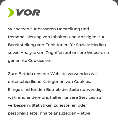
AKTUELLES
Wir setzen zur besseren Darstellung und
Personalisierung von Inhalten und Anzeigen, zur
News
Bereitstellung von Funktionen für Soziale Medien
sowie Analyse von Zugriffen auf unsere Website so
Alle wichtigen Meldungen zu Fahrplanänderungen,
genannte Cookies ein.
Verkehrsmeldungen oder aktuellen Projekten
Zum Betrieb unserer Website verwenden wir
finden Sie hier im Überblick.
unterschiedliche Kategorien von Cookies.
Einige sind für den Betrieb der Seite notwendig,
während andere uns helfen, unsere Services zu
verbessern, Statistiken zu erstellen oder
personalisierte Inhalte anzuzeigen – etwa