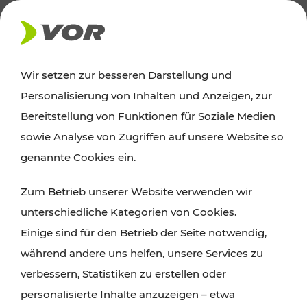
AKTUELLES
Wir setzen zur besseren Darstellung und
Personalisierung von Inhalten und Anzeigen, zur
News
Bereitstellung von Funktionen für Soziale Medien
sowie Analyse von Zugriffen auf unsere Website so
Alle wichtigen Meldungen zu Fahrplanänderungen,
genannte Cookies ein.
Verkehrsmeldungen oder aktuellen Projekten
Zum Betrieb unserer Website verwenden wir
finden Sie hier im Überblick.
unterschiedliche Kategorien von Cookies.
Einige sind für den Betrieb der Seite notwendig,
während andere uns helfen, unsere Services zu
verbessern, Statistiken zu erstellen oder
personalisierte Inhalte anzuzeigen – etwa