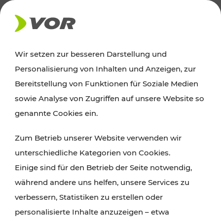
AKTUELLES
Wir setzen zur besseren Darstellung und
Personalisierung von Inhalten und Anzeigen, zur
News
Bereitstellung von Funktionen für Soziale Medien
sowie Analyse von Zugriffen auf unsere Website so
Alle wichtigen Meldungen zu Fahrplanänderungen,
genannte Cookies ein.
Verkehrsmeldungen oder aktuellen Projekten
Zum Betrieb unserer Website verwenden wir
finden Sie hier im Überblick.
unterschiedliche Kategorien von Cookies.
Einige sind für den Betrieb der Seite notwendig,
während andere uns helfen, unsere Services zu
verbessern, Statistiken zu erstellen oder
personalisierte Inhalte anzuzeigen – etwa