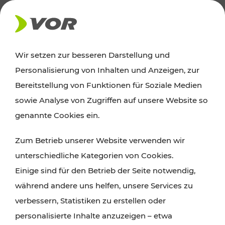
AKTUELLES
Wir setzen zur besseren Darstellung und
Personalisierung von Inhalten und Anzeigen, zur
News
Bereitstellung von Funktionen für Soziale Medien
sowie Analyse von Zugriffen auf unsere Website so
Alle wichtigen Meldungen zu Fahrplanänderungen,
genannte Cookies ein.
Verkehrsmeldungen oder aktuellen Projekten
Zum Betrieb unserer Website verwenden wir
finden Sie hier im Überblick.
unterschiedliche Kategorien von Cookies.
Einige sind für den Betrieb der Seite notwendig,
während andere uns helfen, unsere Services zu
verbessern, Statistiken zu erstellen oder
personalisierte Inhalte anzuzeigen – etwa