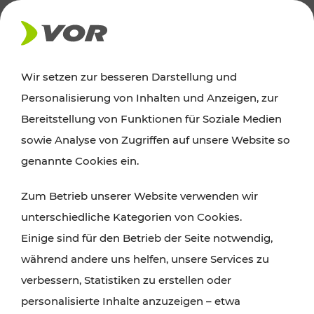
AKTUELLES
Wir setzen zur besseren Darstellung und
Personalisierung von Inhalten und Anzeigen, zur
News
Bereitstellung von Funktionen für Soziale Medien
sowie Analyse von Zugriffen auf unsere Website so
Alle wichtigen Meldungen zu Fahrplanänderungen,
genannte Cookies ein.
Verkehrsmeldungen oder aktuellen Projekten
Zum Betrieb unserer Website verwenden wir
finden Sie hier im Überblick.
unterschiedliche Kategorien von Cookies.
Einige sind für den Betrieb der Seite notwendig,
während andere uns helfen, unsere Services zu
verbessern, Statistiken zu erstellen oder
personalisierte Inhalte anzuzeigen – etwa