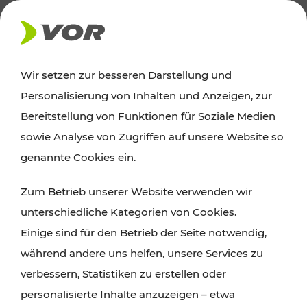
AKTUELLES
Wir setzen zur besseren Darstellung und
Personalisierung von Inhalten und Anzeigen, zur
News
Bereitstellung von Funktionen für Soziale Medien
sowie Analyse von Zugriffen auf unsere Website so
Alle wichtigen Meldungen zu Fahrplanänderungen,
genannte Cookies ein.
Verkehrsmeldungen oder aktuellen Projekten
Zum Betrieb unserer Website verwenden wir
finden Sie hier im Überblick.
unterschiedliche Kategorien von Cookies.
Einige sind für den Betrieb der Seite notwendig,
während andere uns helfen, unsere Services zu
verbessern, Statistiken zu erstellen oder
personalisierte Inhalte anzuzeigen – etwa