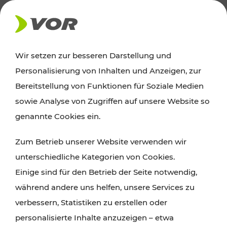
AKTUELLES
Wir setzen zur besseren Darstellung und
Personalisierung von Inhalten und Anzeigen, zur
News
Bereitstellung von Funktionen für Soziale Medien
sowie Analyse von Zugriffen auf unsere Website so
Alle wichtigen Meldungen zu Fahrplanänderungen,
genannte Cookies ein.
Verkehrsmeldungen oder aktuellen Projekten
Zum Betrieb unserer Website verwenden wir
finden Sie hier im Überblick.
unterschiedliche Kategorien von Cookies.
Einige sind für den Betrieb der Seite notwendig,
während andere uns helfen, unsere Services zu
verbessern, Statistiken zu erstellen oder
personalisierte Inhalte anzuzeigen – etwa