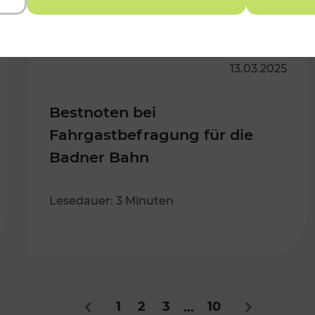
13.03.2025
Bestnoten bei
Fahrgastbefragung für die
Badner Bahn
Lesedauer: 3 Minuten
1
2
3
10
...
Zurück
Nächstes