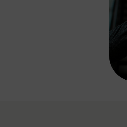
Rad AnachB App
transformatorin
ike+Ride
eBusse in der Region
e
ENE STELLEN
Smart Pannonia
Low-Carb-Mobility
Clean Mobility
ELDUNGEN
CHNEN
DOMINO
MUST
auto.Ready
BEFAHRBAR