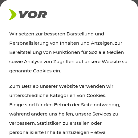
AKTUELLES
Wir setzen zur besseren Darstellung und
Personalisierung von Inhalten und Anzeigen, zur
News
Bereitstellung von Funktionen für Soziale Medien
sowie Analyse von Zugriffen auf unsere Website so
Alle wichtigen Meldungen zu Fahrplanänderungen,
genannte Cookies ein.
Verkehrsmeldungen oder aktuellen Projekten
Zum Betrieb unserer Website verwenden wir
finden Sie hier im Überblick.
unterschiedliche Kategorien von Cookies.
Einige sind für den Betrieb der Seite notwendig,
während andere uns helfen, unsere Services zu
verbessern, Statistiken zu erstellen oder
personalisierte Inhalte anzuzeigen – etwa