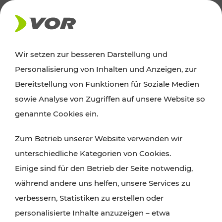
AKTUELLES
Wir setzen zur besseren Darstellung und
Personalisierung von Inhalten und Anzeigen, zur
News
Bereitstellung von Funktionen für Soziale Medien
sowie Analyse von Zugriffen auf unsere Website so
Alle wichtigen Meldungen zu Fahrplanänderungen,
genannte Cookies ein.
Verkehrsmeldungen oder aktuellen Projekten
Zum Betrieb unserer Website verwenden wir
finden Sie hier im Überblick.
unterschiedliche Kategorien von Cookies.
Einige sind für den Betrieb der Seite notwendig,
während andere uns helfen, unsere Services zu
verbessern, Statistiken zu erstellen oder
personalisierte Inhalte anzuzeigen – etwa