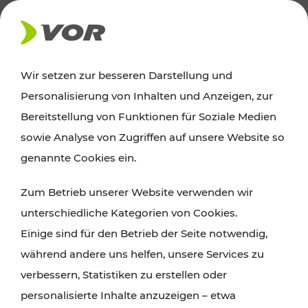
AKTUELLES
Wir setzen zur besseren Darstellung und
Personalisierung von Inhalten und Anzeigen, zur
News
Bereitstellung von Funktionen für Soziale Medien
sowie Analyse von Zugriffen auf unsere Website so
Alle wichtigen Meldungen zu Fahrplanänderungen,
genannte Cookies ein.
Verkehrsmeldungen oder aktuellen Projekten
Zum Betrieb unserer Website verwenden wir
finden Sie hier im Überblick.
unterschiedliche Kategorien von Cookies.
Einige sind für den Betrieb der Seite notwendig,
während andere uns helfen, unsere Services zu
verbessern, Statistiken zu erstellen oder
personalisierte Inhalte anzuzeigen – etwa