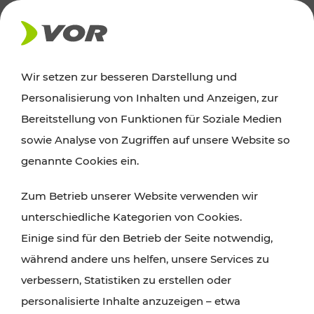
AKTUELLES
Wir setzen zur besseren Darstellung und
Personalisierung von Inhalten und Anzeigen, zur
News
Bereitstellung von Funktionen für Soziale Medien
sowie Analyse von Zugriffen auf unsere Website so
Alle wichtigen Meldungen zu Fahrplanänderungen,
genannte Cookies ein.
Verkehrsmeldungen oder aktuellen Projekten
Zum Betrieb unserer Website verwenden wir
finden Sie hier im Überblick.
unterschiedliche Kategorien von Cookies.
Einige sind für den Betrieb der Seite notwendig,
während andere uns helfen, unsere Services zu
verbessern, Statistiken zu erstellen oder
personalisierte Inhalte anzuzeigen – etwa