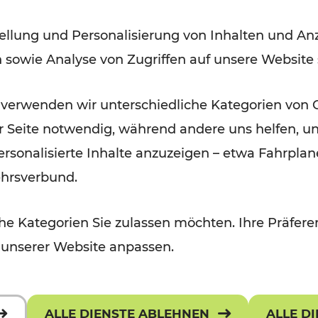
Bahnverkehrs in der Ostregion
ellung und Personalisierung von Inhalten und Anz
nach Hochwasserkatastrophe
n sowie Analyse von Zugriffen auf unsere Website
Lesedauer: 5 Minuten
 verwenden wir unterschiedliche Kategorien von 
er Seite notwendig, während andere uns helfen, un
 personalisierte Inhalte anzuzeigen – etwa Fahrp
ehrsverbund.
e Kategorien Sie zulassen möchten. Ihre Präferen
 unserer Website anpassen.
ALLE DIENSTE ABLEHNEN
ALLE D