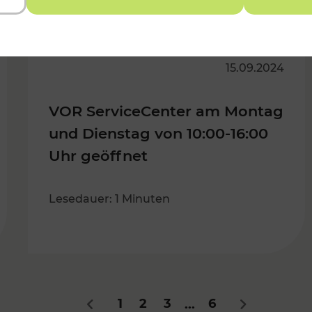
15.09.2024
VOR ServiceCenter am Montag
und Dienstag von 10:00-16:00
Uhr geöffnet
Lesedauer: 1 Minuten
1
2
3
6
...
Zurück
Nächstes