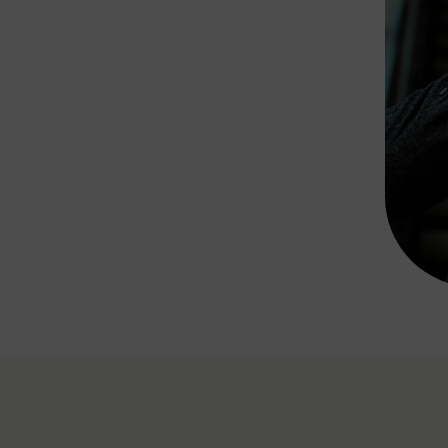
Rad AnachB App
transformatorin
ike+Ride
eBusse in der Region
e
ENE STELLEN
Smart Pannonia
Low-Carb-Mobility
Clean Mobility
ELDUNGEN
CHNEN
DOMINO
MUST
auto.Ready
BEFAHRBAR