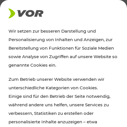
AKTUELLES
Wir setzen zur besseren Darstellung und
Personalisierung von Inhalten und Anzeigen, zur
News
Bereitstellung von Funktionen für Soziale Medien
sowie Analyse von Zugriffen auf unsere Website so
Alle wichtigen Meldungen zu Fahrplanänderungen,
genannte Cookies ein.
Verkehrsmeldungen oder aktuellen Projekten
Zum Betrieb unserer Website verwenden wir
finden Sie hier im Überblick.
unterschiedliche Kategorien von Cookies.
Einige sind für den Betrieb der Seite notwendig,
während andere uns helfen, unsere Services zu
verbessern, Statistiken zu erstellen oder
personalisierte Inhalte anzuzeigen – etwa