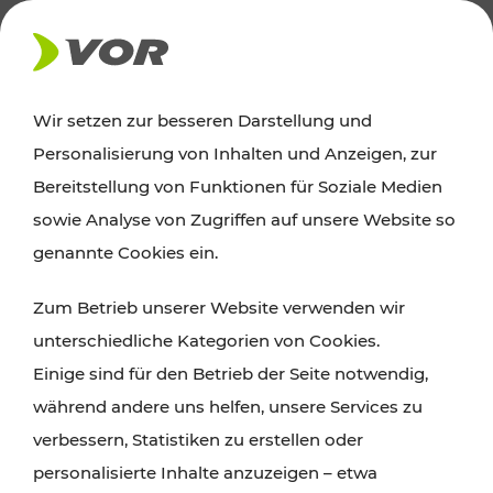
AKTUELLES
Wir setzen zur besseren Darstellung und
Personalisierung von Inhalten und Anzeigen, zur
News
Bereitstellung von Funktionen für Soziale Medien
sowie Analyse von Zugriffen auf unsere Website so
Alle wichtigen Meldungen zu Fahrplanänderungen,
genannte Cookies ein.
Verkehrsmeldungen oder aktuellen Projekten
Zum Betrieb unserer Website verwenden wir
finden Sie hier im Überblick.
unterschiedliche Kategorien von Cookies.
Einige sind für den Betrieb der Seite notwendig,
während andere uns helfen, unsere Services zu
verbessern, Statistiken zu erstellen oder
personalisierte Inhalte anzuzeigen – etwa