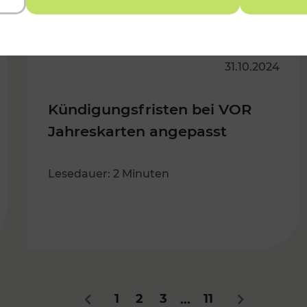
31.10.2024
Kündigungsfristen bei VOR
Jahreskarten angepasst
Lesedauer: 2 Minuten
1
2
3
11
...
Zurück
Nächstes