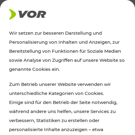
AKTUELLES
Wir setzen zur besseren Darstellung und
Personalisierung von Inhalten und Anzeigen, zur
News
Bereitstellung von Funktionen für Soziale Medien
sowie Analyse von Zugriffen auf unsere Website so
Alle wichtigen Meldungen zu Fahrplanänderungen,
genannte Cookies ein.
Verkehrsmeldungen oder aktuellen Projekten
Zum Betrieb unserer Website verwenden wir
finden Sie hier im Überblick.
unterschiedliche Kategorien von Cookies.
Einige sind für den Betrieb der Seite notwendig,
während andere uns helfen, unsere Services zu
verbessern, Statistiken zu erstellen oder
personalisierte Inhalte anzuzeigen – etwa