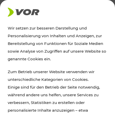
AKTUELLES
Wir setzen zur besseren Darstellung und
Personalisierung von Inhalten und Anzeigen, zur
News
Bereitstellung von Funktionen für Soziale Medien
sowie Analyse von Zugriffen auf unsere Website so
Alle wichtigen Meldungen zu Fahrplanänderungen,
genannte Cookies ein.
Verkehrsmeldungen oder aktuellen Projekten
Zum Betrieb unserer Website verwenden wir
finden Sie hier im Überblick.
unterschiedliche Kategorien von Cookies.
Einige sind für den Betrieb der Seite notwendig,
während andere uns helfen, unsere Services zu
verbessern, Statistiken zu erstellen oder
personalisierte Inhalte anzuzeigen – etwa