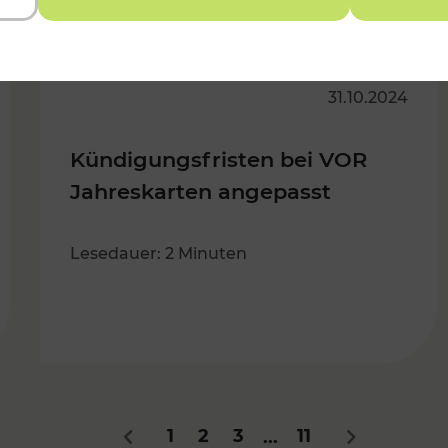
31.10.2024
Kündigungsfristen bei VOR
Jahreskarten angepasst
Lesedauer: 2 Minuten
1
2
3
11
...
Zurück
Nächstes