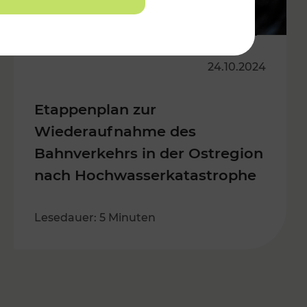
24.10.2024
Etappenplan zur
Wiederaufnahme des
Bahnverkehrs in der Ostregion
nach Hochwasserkatastrophe
Lesedauer: 5 Minuten