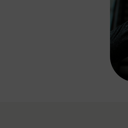
Rad AnachB App
transformatorin
ike+Ride
eBusse in der Region
e
ENE STELLEN
Smart Pannonia
Low-Carb-Mobility
Clean Mobility
ELDUNGEN
CHNEN
DOMINO
MUST
auto.Ready
BEFAHRBAR