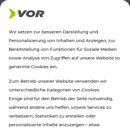
AKTUELLES
Wir setzen zur besseren Darstellung und
Personalisierung von Inhalten und Anzeigen, zur
News
Bereitstellung von Funktionen für Soziale Medien
sowie Analyse von Zugriffen auf unsere Website so
Alle wichtigen Meldungen zu Fahrplanänderungen,
genannte Cookies ein.
Verkehrsmeldungen oder aktuellen Projekten
Zum Betrieb unserer Website verwenden wir
finden Sie hier im Überblick.
unterschiedliche Kategorien von Cookies.
Einige sind für den Betrieb der Seite notwendig,
während andere uns helfen, unsere Services zu
verbessern, Statistiken zu erstellen oder
personalisierte Inhalte anzuzeigen – etwa