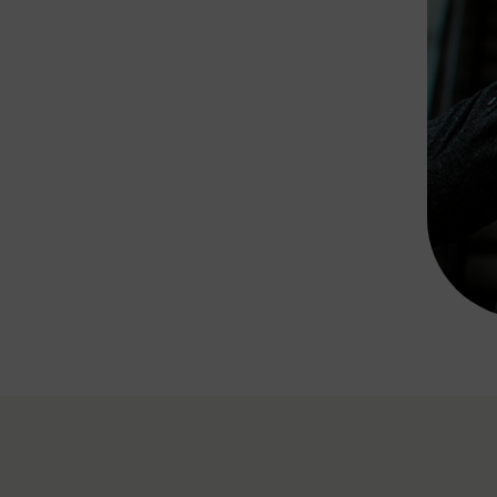
Rad AnachB App
transformatorin
ike+Ride
eBusse in der Region
e
ENE STELLEN
Smart Pannonia
Low-Carb-Mobility
Clean Mobility
ELDUNGEN
CHNEN
DOMINO
MUST
auto.Ready
BEFAHRBAR