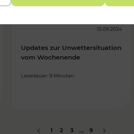
15.09.2024
Updates zur Unwettersituation
vom Wochenende
Lesedauer: 9 Minuten
1
2
3
9
...
Zurück
Nächstes