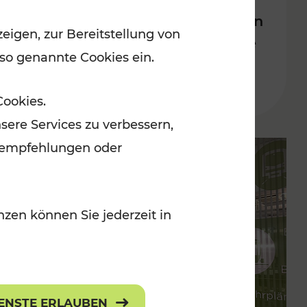
Bahnverkehrs in der Ostregion
eigen, zur Bereitstellung von
nach Hochwasserkatastrophe
 so genannte Cookies ein.
Lesedauer: 5 Minuten
Cookies.
sere Services zu verbessern,
lanempfehlungen oder
zen können Sie jederzeit in
IENSTE ERLAUBEN