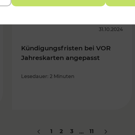
31.10.2024
Kündigungsfristen bei VOR
Jahreskarten angepasst
Lesedauer: 2 Minuten
1
2
3
11
...
Zurück
Nächstes