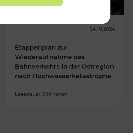
24.10.2024
Etappenplan zur
Wiederaufnahme des
Bahnverkehrs in der Ostregion
nach Hochwasserkatastrophe
Lesedauer: 5 Minuten