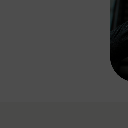
Rad AnachB App
transformatorin
ike+Ride
eBusse in der Region
e
ENE STELLEN
Smart Pannonia
Low-Carb-Mobility
Clean Mobility
ELDUNGEN
CHNEN
DOMINO
MUST
auto.Ready
BEFAHRBAR