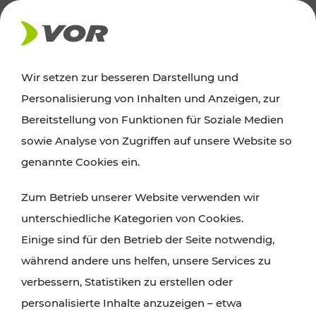
AKTUELLES
Wir setzen zur besseren Darstellung und
Personalisierung von Inhalten und Anzeigen, zur
News
Bereitstellung von Funktionen für Soziale Medien
sowie Analyse von Zugriffen auf unsere Website so
Alle wichtigen Meldungen zu Fahrplanänderungen,
genannte Cookies ein.
Verkehrsmeldungen oder aktuellen Projekten
Zum Betrieb unserer Website verwenden wir
finden Sie hier im Überblick.
unterschiedliche Kategorien von Cookies.
Einige sind für den Betrieb der Seite notwendig,
während andere uns helfen, unsere Services zu
verbessern, Statistiken zu erstellen oder
personalisierte Inhalte anzuzeigen – etwa