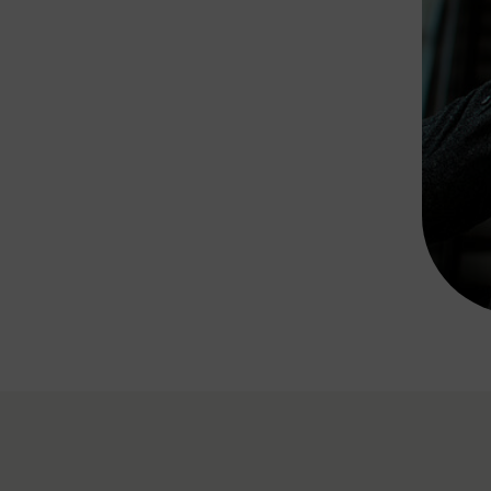
Rad AnachB App
transformatorin
ike+Ride
eBusse in der Region
e
ENE STELLEN
Smart Pannonia
Low-Carb-Mobility
Clean Mobility
ELDUNGEN
CHNEN
DOMINO
MUST
auto.Ready
BEFAHRBAR