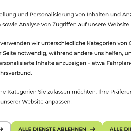
Bahnverkehrs in der Ostregion
ellung und Personalisierung von Inhalten und Anz
nach Hochwasserkatastrophe
n sowie Analyse von Zugriffen auf unsere Website
Lesedauer: 5 Minuten
 verwenden wir unterschiedliche Kategorien von 
er Seite notwendig, während andere uns helfen, un
 personalisierte Inhalte anzuzeigen – etwa Fahrp
ehrsverbund.
e Kategorien Sie zulassen möchten. Ihre Präferen
 unserer Website anpassen.
ALLE DIENSTE ABLEHNEN
ALLE D