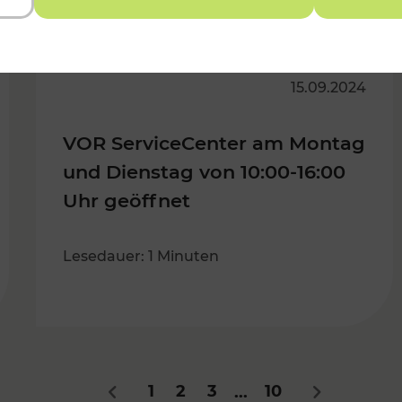
15.09.2024
VOR ServiceCenter am Montag
und Dienstag von 10:00-16:00
Uhr geöffnet
Lesedauer: 1 Minuten
1
2
3
10
...
Zurück
Nächstes