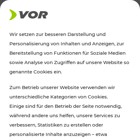
AKTUELLES
Wir setzen zur besseren Darstellung und
Personalisierung von Inhalten und Anzeigen, zur
News
Bereitstellung von Funktionen für Soziale Medien
sowie Analyse von Zugriffen auf unsere Website so
Alle wichtigen Meldungen zu Fahrplanänderungen,
genannte Cookies ein.
Verkehrsmeldungen oder aktuellen Projekten
Zum Betrieb unserer Website verwenden wir
finden Sie hier im Überblick.
unterschiedliche Kategorien von Cookies.
Einige sind für den Betrieb der Seite notwendig,
während andere uns helfen, unsere Services zu
verbessern, Statistiken zu erstellen oder
personalisierte Inhalte anzuzeigen – etwa