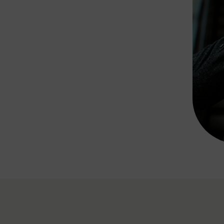
Rad AnachB App
transformatorin
ike+Ride
eBusse in der Region
e
ENE STELLEN
Smart Pannonia
Low-Carb-Mobility
Clean Mobility
ELDUNGEN
CHNEN
DOMINO
MUST
auto.Ready
BEFAHRBAR