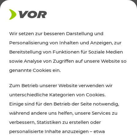
AKTUELLES
Wir setzen zur besseren Darstellung und
Personalisierung von Inhalten und Anzeigen, zur
News
Bereitstellung von Funktionen für Soziale Medien
sowie Analyse von Zugriffen auf unsere Website so
Alle wichtigen Meldungen zu Fahrplanänderungen,
genannte Cookies ein.
Verkehrsmeldungen oder aktuellen Projekten
Zum Betrieb unserer Website verwenden wir
finden Sie hier im Überblick.
unterschiedliche Kategorien von Cookies.
Einige sind für den Betrieb der Seite notwendig,
während andere uns helfen, unsere Services zu
verbessern, Statistiken zu erstellen oder
personalisierte Inhalte anzuzeigen – etwa